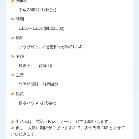
≫
開催日
平成27年1月17日(土)
≫
時間
13:30～15:30 (開場13:00)
≫
場所
プラザヴェルデ(沼津市大手町1-1-4)
≫
講師
税理士 佐藤 誠
≫
主賛
静岡新聞社・静岡放送
≫
協賛
積水ハウス 株式会社
≫
申込みは 電話・FAX・メール にてお願いします。
≫
但し、人数に制限がございますので、各部先着20名とさせて
いただきます。