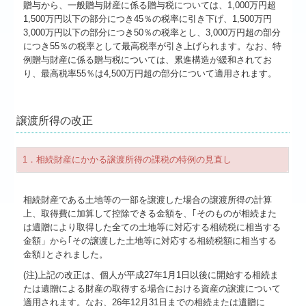
贈与から、一般贈与財産に係る贈与税については、1,000万円超
1,500万円以下の部分につき45％の税率に引き下げ、1,500万円
3,000万円以下の部分につき50％の税率とし、3,000万円超の部分
につき55％の税率として最高税率が引き上げられます。なお、特
例贈与財産に係る贈与税については、累進構造が緩和されてお
り、最高税率55％は4,500万円超の部分について適用されます。
譲渡所得の改正
1．相続財産にかかる譲渡所得の課税の特例の見直し
相続財産である土地等の一部を譲渡した場合の譲渡所得の計算
上、取得費に加算して控除できる金額を、｢そのものが相続また
は遺贈により取得した全ての土地等に対応する相続税に相当する
金額」から｢その譲渡した土地等に対応する相続税額に相当する
金額｣とされました。
(注)上記の改正は、個人が平成27年1月1日以後に開始する相続ま
たは遺贈による財産の取得する場合における資産の譲渡について
適用されます。なお、26年12月31日までの相続または遺贈に