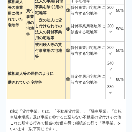
する宅地等
法人の事業(貸付
被相続人
事業を除く)用の
等の事業
貸付事業用宅地等に
200
③
50%
貸付
宅地等
用に供さ
該当する宅地等
㎡
事業
れていた
一定の法人に貸
用の
宅地等
し付けられその
貸付事業用宅地等に
200
宅地
④
50%
法人の貸付事業
該当する宅地等
㎡
等
用の宅地等
被相続人等の貸
貸付事業用宅地等に
200
付事業用の宅地
⑤
50%
該当する宅地等
㎡
等
240
㎡
被相続人等の屈住のように
特定住居用宅地等に
↓
⑥
80%
供されていた宅地等
該当する宅地等
330
㎡
(注1)「貸付事業」とは、「不動産貸付業」、「駐車場業」「自転
車駐車場業」及び事業と称するに至らない不動産の貸付けその他
これに類する行為で相当の対価を得て継続的に行う「準事業」を
いいます（以下同じです）。