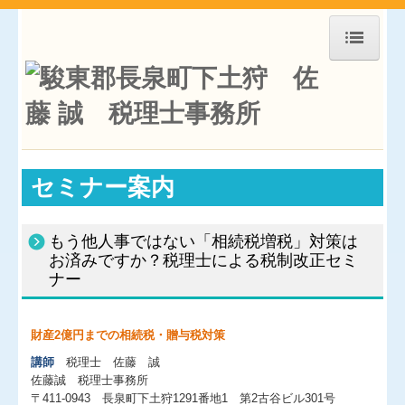
ホーム
お知らせ
事務所紹介
セミナー案内
経営理念
交通案内
もう他人事ではない「相続税増税」対策は
お済みですか？税理士による税制改正セミ
業務案内
ナー
経営革新等支援機関とは
経営者お役立ち情報
財産2億円までの相続税・贈与税対策
講師
税理士 佐藤 誠
国の共済制度活用コーナー
佐藤誠 税理士事務所
〒411-0943 長泉町下土狩1291番地1 第2古谷ビル301号
補助金・助成金・融資情報