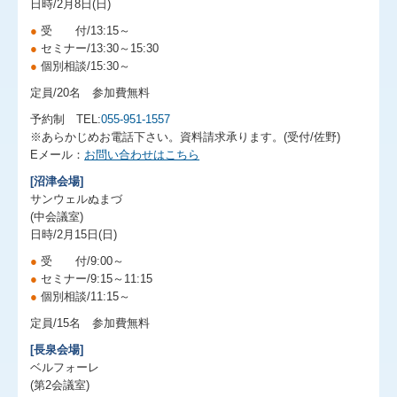
日時/2月8日(日)
●
受 付/13:15～
●
セミナー/13:30～15:30
●
個別相談/15:30～
定員/20名 参加費無料
予約制 TEL:
055-951-1557
※あらかじめお電話下さい。資料請求承ります。(受付/佐野)
Eメール：
お問い合わせはこちら
[沼津会場]
サンウェルぬまづ
(中会議室)
日時/2月15日(日)
●
受 付/9:00～
●
セミナー/9:15～11:15
●
個別相談/11:15～
定員/15名 参加費無料
[長泉会場]
ベルフォーレ
(第2会議室)