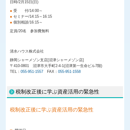
日時/2月15日(日)
●
受 付/14:00～
●
セミナー/14:15～16:15
●
個別相談/16:15～
定員/20名 参加費無料
清水ハウス株式会社
静岡シャーメゾン支店[沼津シャーメゾン店]
〒410-0801 沼津市大手町2-4-1(沼津第一生命ビル7階)
TEL：
055-951-1557
FAX：
055-951-1558
税制改正後に学ぶ資産活用の緊急性
税制改正後に学ぶ資産活用の緊急性