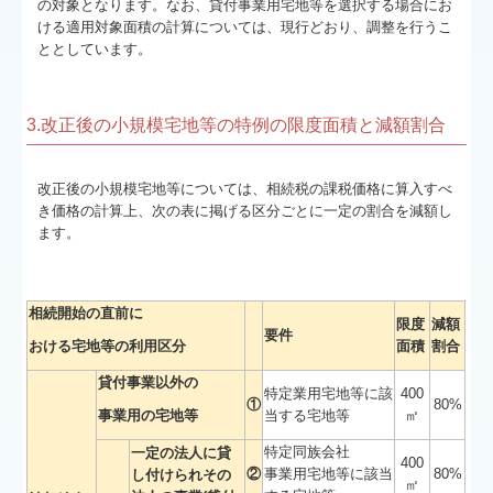
の対象となります。なお、貸付事業用宅地等を選択する場合にお
ける適用対象面積の計算については、現行どおり、調整を行うこ
ととしています。
3.改正後の小規模宅地等の特例の限度面積と減額割合
改正後の小規模宅地等については、相続税の課税価格に算入すべ
き価格の計算上、次の表に掲げる区分ごとに一定の割合を減額し
ます。
相続開始の直前に
限度
減額
要件
おける宅地等の利用区分
面積
割合
貸付事業以外の
特定業用宅地等に該
400
①
80%
事業用の宅地等
当する宅地等
㎡
特定同族会社
一定の法人に貸
400
②
事業用宅地等に該当
80%
し付けられその
㎡