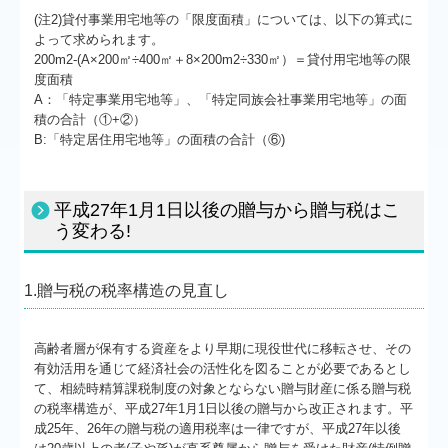
(注2)貸付事業用宅地等の「限度面積」については、以下の算式に
よって求められます。
200m2-(A×200㎡÷400㎡＋8×200m2÷330㎡）＝貸付用宅地等の限
度面積
A：「特定事業用宅地等」、「特定同族会社事業用宅地等」の面
積の合計（①+②）
B:「特定居住用宅地等」の面積の合計（⑥)
平成27年1月1日以後の贈与から贈与税はこ
う変わる!
1.贈与税の税率構造の見直し
高齢者層が保有する資産をより早期に現役世代に移転させ、その
有効活用を通じて経済社会の活性化を図ることが必要であるとし
て、相続時精算課税制度の対象とならない贈与財産に係る贈与税
の税率構造が、平成27年1月1日以後の贈与から改正されます。平
成25年、26年の贈与税の適用税率は一律ですが、平成27年以後