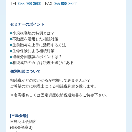
TEL.
055-988-3609
FAX.
055-988-3622
経営改善オンデマンド講座
相続ネットワーク長泉
セミナーのポイント
■
小規模宅地の特例とは？
所得税確定申告
■
不動産を活用した相続対策
■
生前贈与を上手に活用する方法
セミナー案内
■
生命保険による相続対策
■
遺産分割協議のポイントは？
TKCシステムQ&A
■
相続成功のカギは税理士選びにある
お問合せ
個別相談について
相続税がどの位かかるか把握してみませんか？
リンク集
ご希望の方に税理士による相続税判定を致します。
個人情報保護方針
※名寄帳もしくは固定資産税納税通知書をご持参下さい。
[三島会場]
三島商工会議所
(4階会議室B)