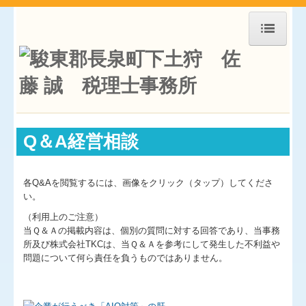
ホーム
お知らせ
事務所紹介
Q＆A経営相談
経営理念
交通案内
各Q&Aを閲覧するには、画像をクリック（タップ）してくださ
業務案内
い。
（利用上のご注意）
経営革新等支援機関とは
当Ｑ＆Ａの掲載内容は、個別の質問に対する回答であり、当事務
所及び株式会社TKCは、当Ｑ＆Ａを参考にして発生した不利益や
経営者お役立ち情報
問題について何ら責任を負うものではありません。
国の共済制度活用コーナー
補助金・助成金・融資情報