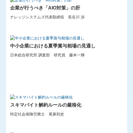
企業が行うべき「AIO対策」の肝
経営改善オンデマンド講座
ナレッジシステムズ代表取締役 長谷川 渉
相続ネットワーク長泉
所得税確定申告
中小企業における夏季賞与相場の見通し
セミナー案内
日本総合研究所 調査部 研究員 藤本一輝
TKCシステムQ&A
お問合せ
リンク集
個人情報保護方針
スキマバイト解約ルールの厳格化
特定社会保険労務士 尾鼻則史